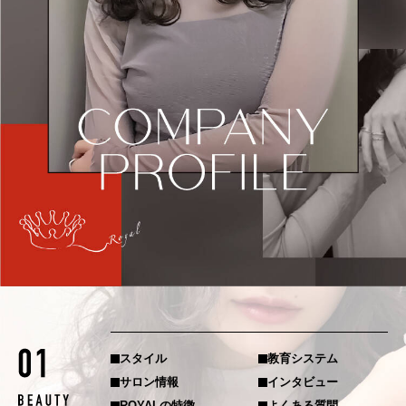
SUBCONTRACTOR
個人事業
PDF DATE
スタイル
教育システム
サロン情報
インタビュー
ROYALの特徴
よくある質問