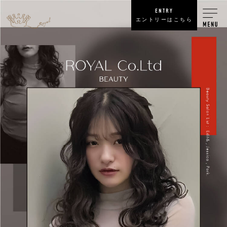
ENTRY
エントリーはこちら
BEAUTY
REGULAR EMPLOYEE
SUBCONTRACTOR
個人事業
PDF DATE
BARBER
REGULAR EMPLOYEE