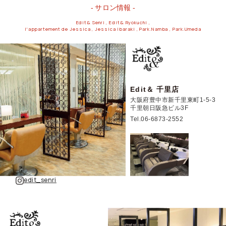
サロン情報
Edit& Senri , Edit& Ryokuchi ,
l'appartement de Jessica , Jessica Ibaraki , Park.Namba , Park.Umeda
Edit＆ 千里店
大阪府豊中市新千里東町1-5-3
千里朝日阪急ビル3F
Tel.06-6873-2552
edit_senri