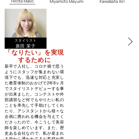
Hirota Mako
Miyamoto Mayumi
Kawabata Airi
スタイリスト
廣田 茉子
「なりたい」を実現
するために
新卒で入社し、コロナ禍で思う
ようにスタッフが集まれない環
境下でも、迅速な対応と充実し
た教育体制のおかげで2年8ヶ月
でスタイリストデビューする事
が出来ました。コンテストや外
部講習など何でもやりたい私の
ことを率先して手助けしてくれ
たり、アシスタントから様々な
企画に携われる機会を与えてく
ださったので、今こうして美容
師を楽しめています。また、歴
史ある会社なので、私が産まれ
る前から通われてるお客様や親