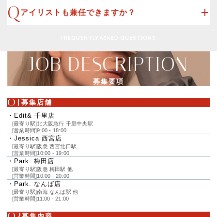
アイリストも兼任できますか？
募集要項
募集店舗
Edit& 千里店
[最寄り駅]
北大阪急行 千里中央駅
[営業時間]
9:00 - 18:00
Jessica 西宮店
[最寄り駅]
阪急 西宮北口駅
[営業時間]
10:00 - 19:00
Park. 梅田店
[最寄り駅]
阪急 梅田駅 他
[営業時間]
10:00 - 20:00
Park. なんば店
[最寄り駅]
南海 なんば駅 他
[営業時間]
11:00 - 21:00
募集内容