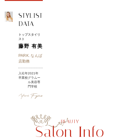
STYLIST
DATA
トップスタイリ
スト
藤野 有美
PARK. なんば
店勤務
入社年
2021年
卒業校
グラムー
ル美容専
門学校