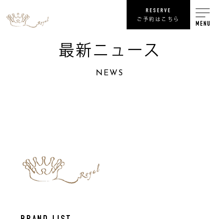
RESERVE
ご予約はこちら
最新ニュース
RECRUIT
NEWS
リ
SHOP
COMPANY
NEWS
最
PRIVACY POLICY
プライバシ
SITE MAP
サ