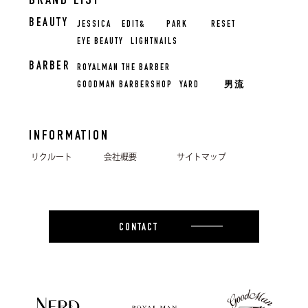
BRAND LIST
BEAUTY
JESSICA
EDIT&
PARK
RESET
EYE BEAUTY
LIGHTNAILS
BARBER
ROYALMAN THE BARBER
GOODMAN BARBERSHOP
YARD
男流
INFORMATION
リクルート
会社概要
サイトマップ
CONTACT