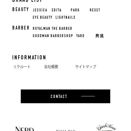
BRAND LIST
BEAUTY
JESSICA
EDIT&
PARK
RESET
EYE BEAUTY
LIGHTNAILS
BARBER
ROYALMAN THE BARBER
GOODMAN BARBERSHOP
YARD
男流
INFORMATION
リクルート
会社概要
サイトマップ
CONTACT