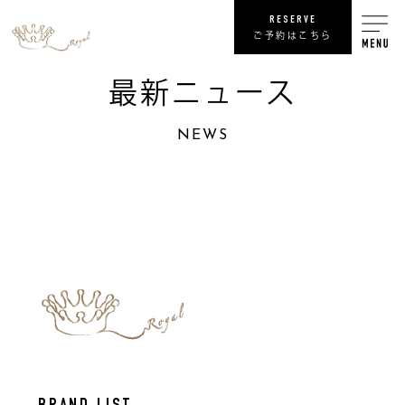
RESERVE
ご予約はこちら
最新ニュース
RECRUIT
NEWS
リ
SHOP
COMPANY
NEWS
最
PRIVACY POLICY
プライバシ
SITE MAP
サ