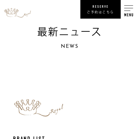
RESERVE
ご予約はこちら
最新ニュース
RECRUIT
NEWS
リ
SHOP
COMPANY
NEWS
最
PRIVACY POLICY
プライバシ
SITE MAP
サ