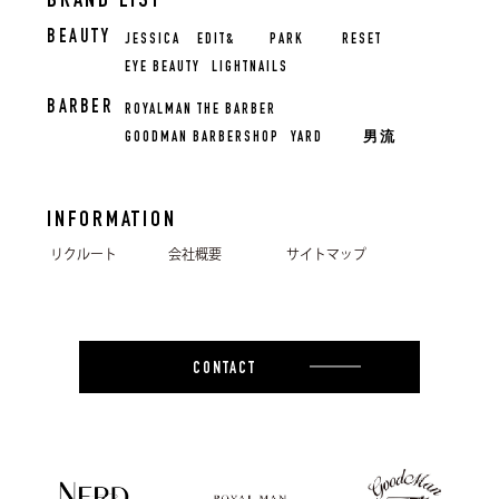
BRAND LIST
BEAUTY
JESSICA
EDIT&
PARK
RESET
EYE BEAUTY
LIGHTNAILS
BARBER
ROYALMAN THE BARBER
GOODMAN BARBERSHOP
YARD
男流
INFORMATION
リクルート
会社概要
サイトマップ
CONTACT