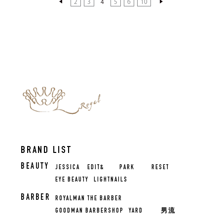
2
3
4
5
6
10
BRAND LIST
BEAUTY
JESSICA
EDIT&
PARK
RESET
EYE BEAUTY
LIGHTNAILS
BARBER
ROYALMAN THE BARBER
GOODMAN BARBERSHOP
YARD
男流