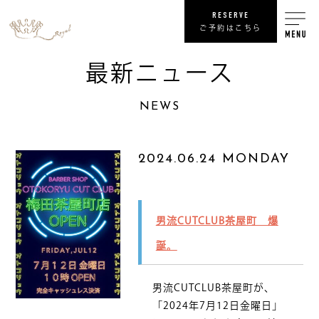
RESERVE
ご予約はこちら
最新ニュース
RECRUIT
NEWS
リ
SHOP
2024.06.24 MONDAY
COMPANY
男流CUTCLUB茶屋町 爆
NEWS
最
誕。
PRIVACY POLICY
プライバシ
男流CUTCLUB茶屋町が、
SITE MAP
サ
「2024年7月12日金曜日」